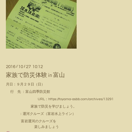
2016
/
10
/
27 10:12
家族で防災体験㏌富山
月日：９月２９日（日）
行 先 ：富山四季防災館
URL：https://toyama-asbb.com/archives/13291
家族で防災を学びましょう。
：運河クルーズ（富岩水上ライン）
富岩運河のクルーズを
楽しみましょう