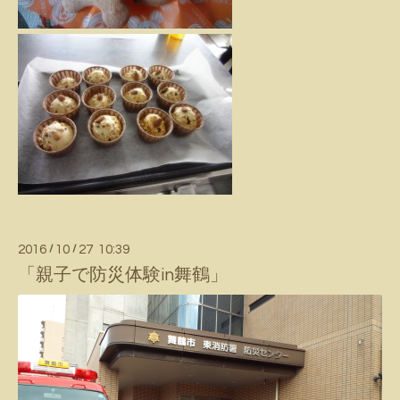
2016
/
10
/
27 10:39
「親子で防災体験in舞鶴」